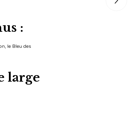

us :
n, le Bleu des
 large