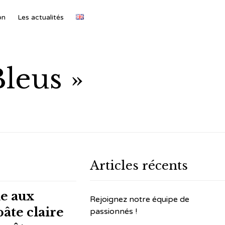
Skip
on
Les actualités
to
conte
Bleus »
Articles récents
ne aux
Rejoignez notre équipe de
pâte claire
passionnés !