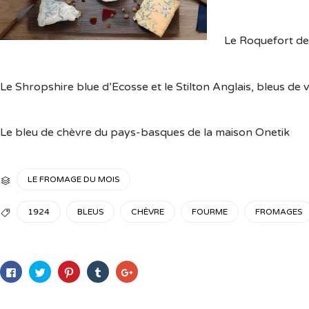
Le Roquefort de
Le Shropshire blue d’Ecosse et le Stilton Anglais, bleus de 
Le bleu de chèvre du pays-basques de la maison Onetik
CATEGORY
LE FROMAGE DU MOIS

TAGS
1924
BLEUS
CHÈVRE
FOURME
FROMAGES

Cliquez
Cliquez
Cliquez
Cliquez
Cliquez
pour
pour
pour
pour
pour
partager
partager
partager
partager
partager
sur
sur
sur
sur
sur
Facebook(ouvre
Twitter(ouvre
Pinterest(ouvre
Tumblr(ouvre
Google+