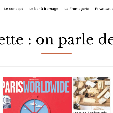
Le concept
Le bar à fromage
La Fromagerie
Privatisati
ette : on parle d