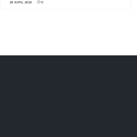
29 AVRIL 2019

0