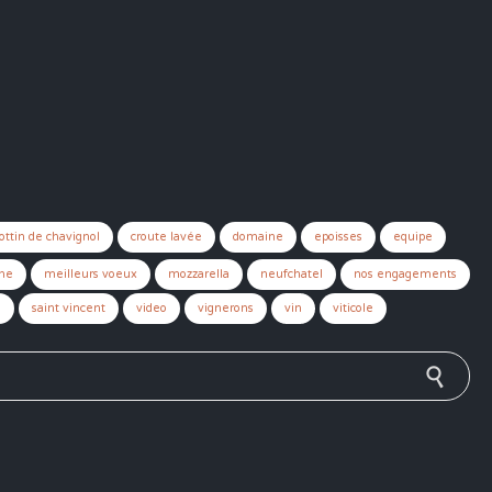
ottin de chavignol
croute lavée
domaine
epoisses
equipe
ne
meilleurs voeux
mozzarella
neufchatel
nos engagements
n
saint vincent
video
vignerons
vin
viticole