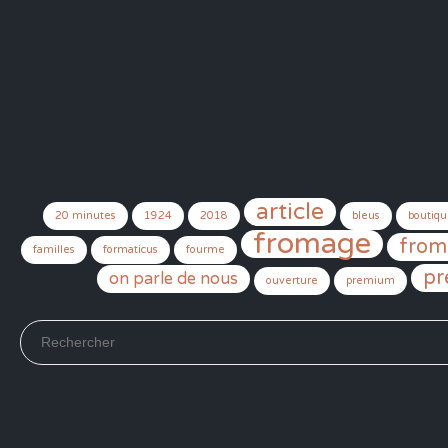
article
20 minutes
1924
2018
bleus
boutiqu
fromage
from
familles
formaticus
fourme
pr
on parle de nous
ouverture
premium
Search for: