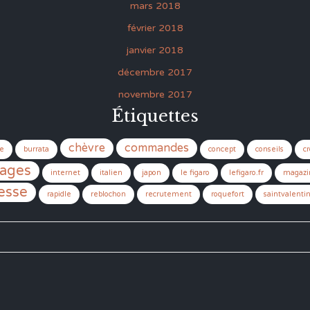
mars 2018
février 2018
janvier 2018
décembre 2017
novembre 2017
Étiquettes
chèvre
commandes
e
burrata
concept
conseils
cr
ages
internet
italien
japon
le figaro
lefigaro.fr
magazi
esse
rapidle
reblochon
recrutement
roquefort
saintvalenti