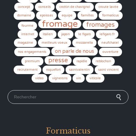
concept
conseils
crottin de chavignol
croute lavée
domaine
epoisses
equipe
familles
formaticus
fromage
fromages
fourme
internet
italien
japon
le figaro
lefigaro.fr
magazine
meilleurs voeux
mozzarella
neufchatel
on parle de nous
nos engagements
ouverture
presse
premium
rapidle
reblochon
recrutement
roquefort
saintvalentin
saint vincent
video
vignerons
vin
viticole
Search for:
Formaticus