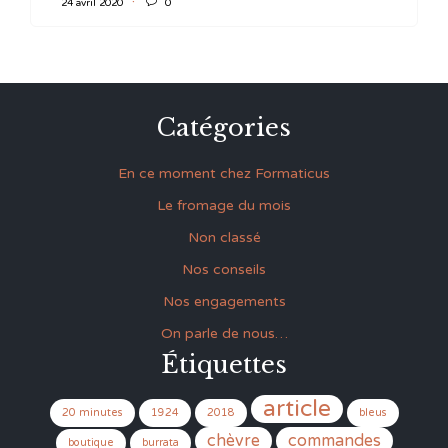

24 avril 2020
0
Catégories
En ce moment chez Formaticus
Le fromage du mois
Non classé
Nos conseils
Nos engagements
On parle de nous…
Étiquettes
article
20 minutes
1924
2018
bleus
chèvre
commandes
boutique
burrata